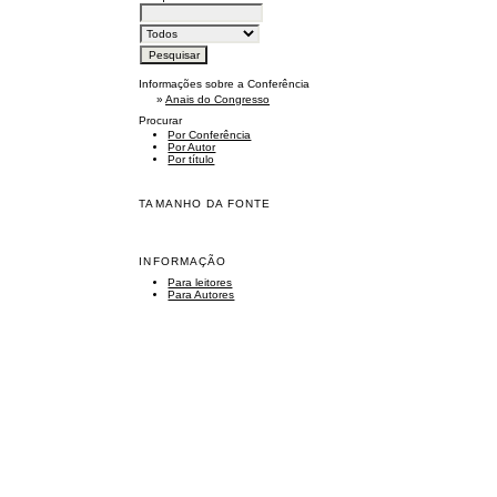
Informações sobre a Conferência
»
Anais do Congresso
Procurar
Por Conferência
Por Autor
Por título
TAMANHO DA FONTE
INFORMAÇÃO
Para leitores
Para Autores