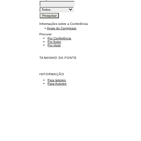
Informações sobre a Conferência
»
Anais do Congresso
Procurar
Por Conferência
Por Autor
Por título
TAMANHO DA FONTE
INFORMAÇÃO
Para leitores
Para Autores