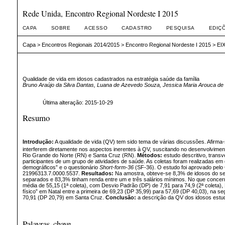
Rede Unida, Encontro Regional Nordeste I 2015
CAPA
SOBRE
ACESSO
CADASTRO
PESQUISA
EDIÇ
Capa
>
Encontros Regionais 2014/2015
>
Encontro Regional Nordeste I 2015
>
EIX
Qualidade de vida em idosos cadastrados na estratégia saúde da família
Bruno Araújo da Silva Dantas, Luana de Azevedo Souza, Jessica Maria Arouca de 
Última alteração: 2015-10-29
Resumo
Introdução:
A qualidade de vida (QV) tem sido tema de várias discussões. Afirma-
interferem diretamente nos aspectos inerentes à QV, suscitando no desenvolvimen
Rio Grande do Norte (RN) e Santa Cruz (RN).
Métodos:
estudo descritivo, trans
participantes de um grupo de atividades de saúde. As coletas foram realizadas 
demográficos” e o questionário
Short-form-36
(SF-36). O estudo foi aprovado pelo
21996313.7.0000.5537.
Resultados:
Na amostra, obteve-se 8,3% de idosos do sexo
separados e 83,3% tinham renda entre um e três salários mínimos. No que concern
média de 55,15 (1ª coleta), com Desvio Padrão (DP) de 7,91 para 74,9 (2ª coleta)
físico” em Natal entre a primeira de 69,23 (DP 35,99) para 57,69 (DP 40,03), na 
70,91 (DP 20,79) em Santa Cruz.
Conclusão:
a descrição da QV dos idosos estud
Palavras-chave