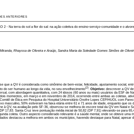
ÕES ANTERIORES
O 2 - Na terra do sol a flor do sal: na ação coletiva do ensino-serviço-comunidade e o alvo
Miranda, Rhayssa de Oliveira e Araújo, Sandra Maria da Soledade Gomes Simões de Oliveir
se que a QV é considerada como sinônimo de bem-estar, felicidade, ajustamento social, entr
(2)
to do ser humano ao longo da vida, no seu envelhecimento
.
Objetivo:
descrever a QV de 
versal, com abordagem quantitativa, com 24 idosos (60 anos ou mais) usuários da ESF de Na
em dois momentos, em março e em novembro de 2014, ocorrendo entre ambas as coletas, ativ
 Comitê de Ética em Pesquisa do Hospital Universitário Onofre Lopes CEP/HUOL com Parecer
 masculino, 50% estiveram na faixa etária entre 61 e 71 anos de idade, enquanto que os de
e à QV, na avaliação pelo SF-36, observou-se melhora do escore total da QV em Natal e Sa
, DP 17,83. Santa Cruz teve pontuação média inicial de 50,82 (DP 7,91) elevando-se para 6
segunda coleta. Outro aspecto considerado relevante é a saúde mental, onde se obteve uma 
ados destacou a melhora em ambos os municípios, havendo destaque para Natal, apesar de 