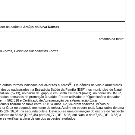
recer da saúde
>
Araújo da Silva Dantas
Tamanho da fonte:
a Torres, Gilson de Vasconcelos Torres
(1)
e outros termos indicados por diversos autores
. Os hábitos de vida e alimentares
idosos cadastrados na Estratégia Saúde da Família (ESF) nos municípios de Natal,
tal-RN (n=13), no bairro de Igapó, e em Santa Cruz-RN (n=11), no bairro do DNER,
idades semanais de promoção à saúde. Foram utilizados o “Questionário de dados
 n. 562.318 e Certificado de Apresentação para Apreciação Ética
mais ficaram na faixa entre 72 e 84 anos. 62,5% eram solteiros, viúvos ou
nta Cruz no segundo momento de coleta. Assim, no escore total, Natal subiu de uma
5,45 (DP 16,04) na segunda coleta. Dstacou-se uma diminuição do escore de “aspecto
melhora de 56,92 (DP 6,35) para 86,77 (DP 15,08) em Natal e de 57,45 (DP 13,53) a
se verificar a piora de um dos aspectos avaliados.