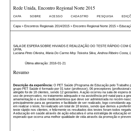
Rede Unida, Encontro Regional Norte 2015
CAPA
SOBRE
ACESSO
CADASTRO
PESQUISA
EDIÇ
Capa
>
Encontros Regionais 2014/2015
>
Encontro Regional Norte 2015
>
Educaç
SALA DE ESPERA SOBRE HIV/AIDS E REALIZAÇÃO DO TESTE RÁPIDO COM
UFPA.
Luciana Pinto Oliveira, Maria Do Carmo Moy Teixeira Silva, Andrea Ribeiro Costa, 
Última alteração: 2016-01-21
Resumo
Descrição da experiência:
O PET Saúde (Programa de Educação pelo Trabalho par
grupo PET Saúde é formado por 01 tutor (professor), 06 preceptores (profissional d
atingido foi de 18 clientes, sendo 12 gestantes. A ação ocorreu na sala de espe
uso de preservativo, no tratamento adequado e na assistência pré-natal para a ge
amamentação e a dose medicamentosa que deve ser administrada no recém-nascido 
principalmente para as gestantes e facilidade de ser realizado, logo convidando aq
em realizar o teste, foi realizado um total de 18 testes, sendo que demos a prefer
teste rápido nos clientes, e felizmente os resultados dos testes foram todos neg
A educação em saúde através de ação educativa é uma estratégia de educação em 
esperado que ocorra uma melhor qualidade de vida através da promoção e prevenç