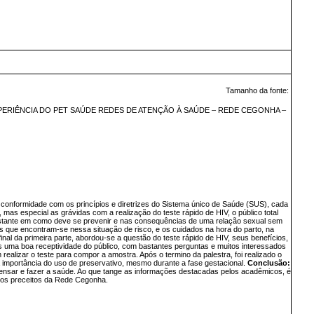
Tamanho da fonte:
PERIÊNCIA DO PET SAÚDE REDES DE ATENÇÃO À SAÚDE – REDE CEGONHA –
conformidade com os princípios e diretrizes do Sistema único de Saúde (SUS), cada
 mas especial as grávidas com a realização do teste rápido de HIV, o público total
 bastante em como deve se prevenir e nas consequências de uma relação sexual sem
s que encontram-se nessa situação de risco, e os cuidados na hora do parto, na
da primeira parte, abordou-se a questão do teste rápido de HIV, seus benefícios,
 uma boa receptividade do público, com bastantes perguntas e muitos interessados
realizar o teste para compor a amostra. Após o termino da palestra, foi realizado o
a importância do uso de preservativo, mesmo durante a fase gestacional.
Conclusão:
ensar e fazer a saúde. Ao que tange as informações destacadas pelos acadêmicos, é
 os preceitos da Rede Cegonha.