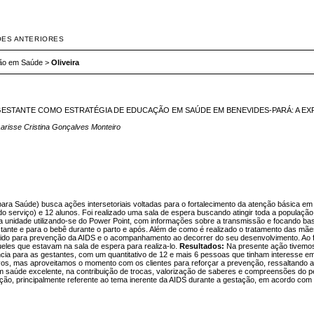
ÕES ANTERIORES
ão em Saúde
>
Oliveira
 GESTANTE COMO ESTRATÉGIA DE EDUCAÇÃO EM SAÚDE EM BENEVIDES-PARÁ: A EX
Larisse Cristina Gonçalves Monteiro
a Saúde) busca ações intersetoriais voltadas para o fortalecimento da atenção básica em 
o serviço) e 12 alunos. Foi realizado uma sala de espera buscando atingir toda a população,
ra da unidade utilizando-se do Power Point, com informações sobre a transmissão e focando
stante e para o bebê durante o parto e após. Além de como é realizado o tratamento das mãe
para prevenção da AIDS e o acompanhamento ao decorrer do seu desenvolvimento. Ao final 
ueles que estavam na sala de espera para realiza-lo.
Resultados:
Na presente ação tivemos
ência para as gestantes, com um quantitativo de 12 e mais 6 pessoas que tinham interesse em 
ativos, mas aproveitamos o momento com os clientes para reforçar a prevenção, ressaltando 
saúde excelente, na contribuição de trocas, valorização de saberes e compreensões do p
ão, principalmente referente ao tema inerente da AIDS durante a gestação, em acordo com