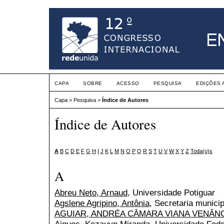
CAPA
SOBRE
ACESSO
PESQUISA
EDIÇÕES 
Capa
>
Pesquisa
>
Índice de Autores
Índice de Autores
A
B
C
D
E
F
G
H
I
J
K
L
M
N
O
P
Q
R
S
T
U
V
W
X
Y
Z
Toda(o)s
A
Abreu Neto, Arnaud
, Universidade Potiguar
Agslene Agripino, Antônia
, Secretaria munic
AGUIAR, ANDRÉA CÂMARA VIANA VENÂN