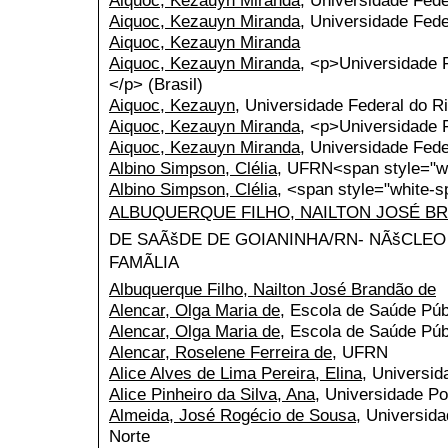
Aiquoc, Kezauyn Miranda
, Universidade Fed
Aiquoc, Kezauyn Miranda
, Universidade Fede
Aiquoc, Kezauyn Miranda
Aiquoc, Kezauyn Miranda
, <p>Universidade 
</p> (Brasil)
Aiquoc, Kezauyn
, Universidade Federal do R
Aiquoc, Kezauyn Miranda
, <p>Universidade 
Aiquoc, Kezauyn Miranda
, Universidade Fed
Albino Simpson, Clélia
, UFRN<span style="wh
Albino Simpson, Clélia
, <span style="white-s
ALBUQUERQUE FILHO, NAILTON JOSÉ B
DE SAÃšDE DE GOIANINHA/RN- NÃšCLEO
FAMÃLIA
Albuquerque Filho, Nailton José Brandão de
Alencar, Olga Maria de
, Escola de Saúde Púb
Alencar, Olga Maria de
, Escola de Saúde Púb
Alencar, Roselene Ferreira de
, UFRN
Alice Alves de Lima Pereira, Elina
, Universid
Alice Pinheiro da Silva, Ana
, Universidade Po
Almeida, José Rogécio de Sousa
, Universid
Norte