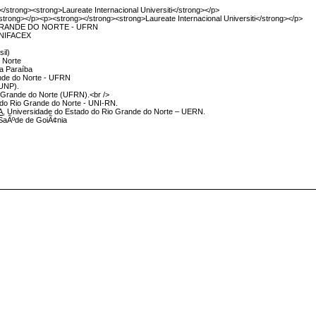
</strong><strong>Laureate Internacional Universiti</strong></p>
strong></p><p><strong></strong><strong>Laureate Internacional Universiti</strong></p>
GRANDE DO NORTE - UFRN
 UNIFACEX
sil)
 Norte
da Paraíba
ande do Norte - UFRN
(UNP).
o Grande do Norte (UFRN).<br />
o do Rio Grande do Norte - UNI-RN.
A
, Universidade do Estado do Rio Grande do Norte – UERN.
e SaÃºde de GoiÃ¢nia