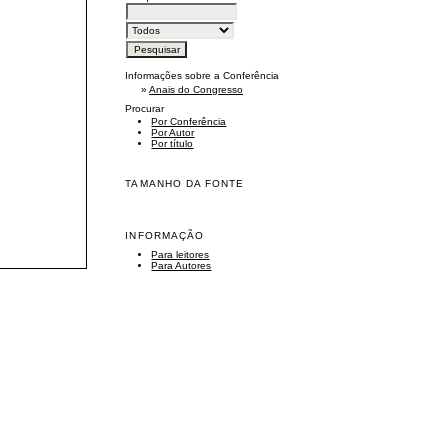
Informações sobre a Conferência
»
Anais do Congresso
Procurar
Por Conferência
Por Autor
Por título
TAMANHO DA FONTE
INFORMAÇÃO
Para leitores
Para Autores