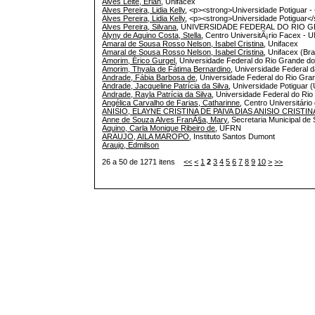
Alves Leite, Erlan
, Unifacex
Alves Pereira, Lidia Kelly
, <p><strong>Universidade Potiguar - 
Alves Pereira, Lidia Kelly
, <p><strong>Universidade Potiguar</
Alves Pereira, Silvana
, UNIVERSIDADE FEDERAL DO RIO 
Alyny de Aquino Costa, Stella
, Centro UniversitÃ¡rio Facex -
Amaral de Sousa Rosso Nelson, Isabel Cristina
, Unifacex
Amaral de Sousa Rosso Nelson, Isabel Cristina
, Unifacex (Bra
Amorim, Érico Gurgel
, Universidade Federal do Rio Grande do
Amorim, Thyala de Fátima Bernardino
, Universidade Federal 
Andrade, Fábia Barbosa de
, Universidade Federal do Rio Gr
Andrade, Jacqueline Patrícia da Silva
, Universidade Potiguar 
Andrade, Rayla Patrícia da Silva
, Universidade Federal do Ri
Angélica Carvalho de Farias, Catharinne
, Centro Universitári
ANISIO, ELAYNE CRISTINA DE PAIVA DIAS ANISIO CRISTIN
Anne de Souza Alves FranÃ§a, Mary
, Secretaria Municipal d
Aquino, Carla Monique Ribeiro de
, UFRN
ARAUJO, AILA MAROPO
, Instituto Santos Dumont
Araujo, Edmilson
26 a 50 de 1271 itens
<<
<
1
2
3
4
5
6
7
8
9
10
>
>>