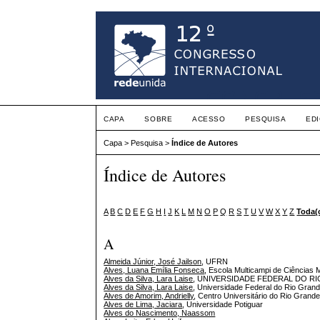
CAPA
SOBRE
ACESSO
PESQUISA
ED
Capa
>
Pesquisa
>
Índice de Autores
Índice de Autores
A
B
C
D
E
F
G
H
I
J
K
L
M
N
O
P
Q
R
S
T
U
V
W
X
Y
Z
Toda(
A
Almeida Júnior, José Jailson
, UFRN
Alves, Luana Emília Fonseca
, Escola Multicampi de Ciências
Alves da Silva, Lara Laise
, UNIVERSIDADE FEDERAL DO R
Alves da Silva, Lara Laise
, Universidade Federal do Rio Gran
Alves de Amorim, Andrielly
, Centro Universitário do Rio Grand
Alves de Lima, Jaciara
, Universidade Potiguar
Alves do Nascimento, Naassom