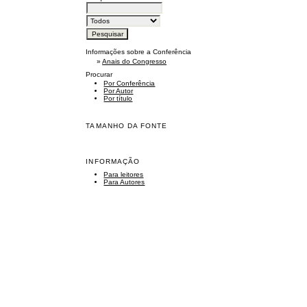
Informações sobre a Conferência
»
Anais do Congresso
Procurar
Por Conferência
Por Autor
Por título
TAMANHO DA FONTE
INFORMAÇÃO
Para leitores
Para Autores