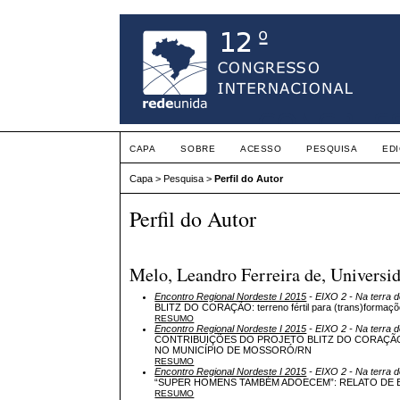
CAPA
SOBRE
ACESSO
PESQUISA
ED
Capa
>
Pesquisa
>
Perfil do Autor
Perfil do Autor
Melo, Leandro Ferreira de, Universid
Encontro Regional Nordeste I 2015
- EIXO 2 - Na terra d
BLITZ DO CORAÇÃO: terreno fértil para (trans)formaçõ
RESUMO
Encontro Regional Nordeste I 2015
- EIXO 2 - Na terra d
CONTRIBUIÇÕES DO PROJETO BLITZ DO CORAÇÃO
NO MUNICÍPIO DE MOSSORÓ/RN
RESUMO
Encontro Regional Nordeste I 2015
- EIXO 2 - Na terra d
“SUPER HOMENS TAMBÉM ADOECEM”: RELATO DE 
RESUMO