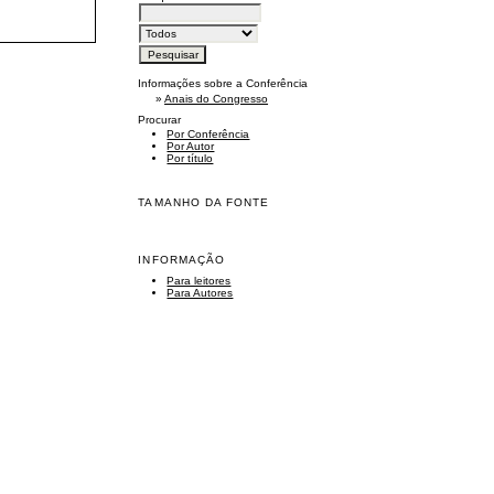
Informações sobre a Conferência
»
Anais do Congresso
Procurar
Por Conferência
Por Autor
Por título
TAMANHO DA FONTE
INFORMAÇÃO
Para leitores
Para Autores