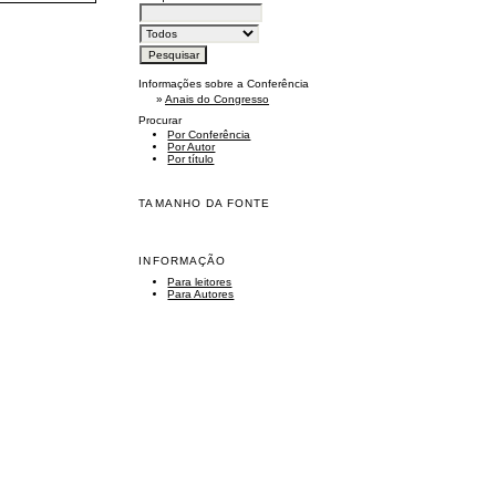
Informações sobre a Conferência
»
Anais do Congresso
Procurar
Por Conferência
Por Autor
Por título
TAMANHO DA FONTE
INFORMAÇÃO
Para leitores
Para Autores