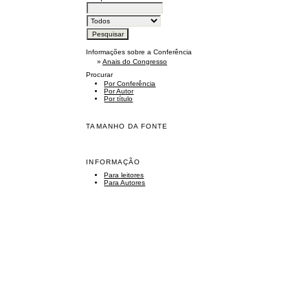
Informações sobre a Conferência
»
Anais do Congresso
Procurar
Por Conferência
Por Autor
Por título
TAMANHO DA FONTE
INFORMAÇÃO
Para leitores
Para Autores