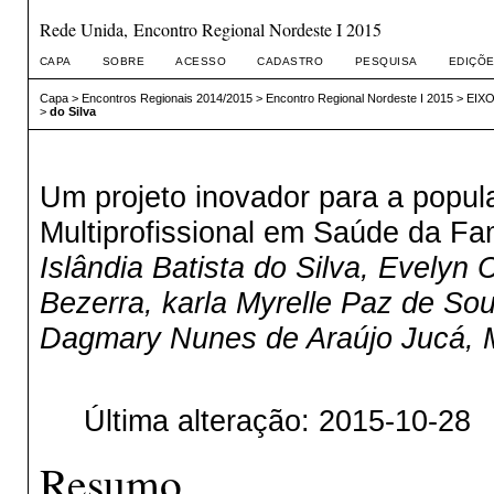
Rede Unida, Encontro Regional Nordeste I 2015
CAPA
SOBRE
ACESSO
CADASTRO
PESQUISA
EDIÇÕE
Capa
>
Encontros Regionais 2014/2015
>
Encontro Regional Nordeste I 2015
>
EIXO 
>
do Silva
Um projeto inovador para a popu
Multiprofissional em Saúde da F
Islândia Batista do Silva, Evely
Bezerra, karla Myrelle Paz de Sou
Dagmary Nunes de Araújo Jucá, M
Última alteração: 2015-10-28
Resumo